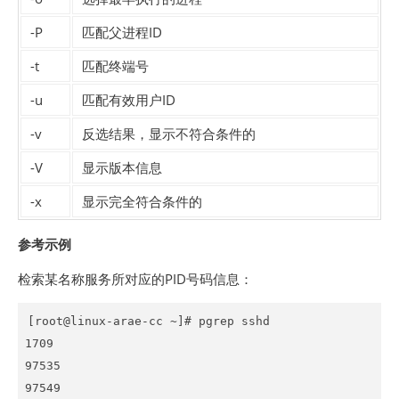
-P
匹配父进程ID
-t
匹配终端号
-u
匹配有效用户ID
-v
反选结果，显示不符合条件的
-V
显示版本信息
-x
显示完全符合条件的
参考示例
检索某名称服务所对应的PID号码信息：
[root@linux-arae-cc ~]# pgrep sshd

1709

97535

97549