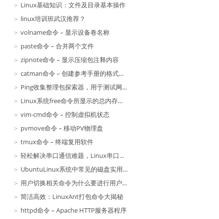
Linux基础知识：文件及目录基本操作
linux培训班武汉推荐？
volname命令 – 显示设备卷名称
paste命令 – 合并两个文件
zipnote命令 – 显示压缩包注释内容
catman命令 – 创建参考手册的格式化文件
Ping收集整理包探索器，用于测试网络连接量的应用技巧
Linux系统free命令所显示的总内存数量要比实际可获得的略微少一点
vim-cmd命令 – 控制虚拟机状态
pvmove命令 – 移动PV物理盘
tmux命令 – 终端复用软件
轻松解决串口通信难题，Linux串口测试命令助你一臂之力！
UbuntuLinux系统中常见的磁盘实用程序汇总
用户切换相关命令为什么要进行用户组切换？|
简洁高效：LinuxAnt打包命令大揭秘
httpd命令 – Apache HTTP服务器程序