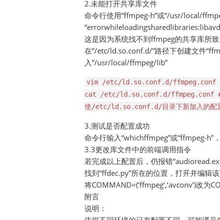
2.未能打开共享库文件
命令行使用“ffmpeg-h”或“/usr/local/
“errorwhileloadingsharedlibraries:libav
这是因为系统找不到ffmpeg的共享库所致
在“/etc/ld.so.conf.d/”路径下创建文件“f
入“/usr/local/ffmpeg/lib”
vim /etc/ld.so.conf.d/ffmpeg.
cat /etc/ld.so.conf.d/ffmpeg.co
使/etc/ld.so.conf.d/目录下新加入
3.测试是否配置成功
命令行输入“whichffmpeg”或“ffmp
3.3更改库文件中的前端调用指令
若完成以上配置后，仍报错“audioread.exc
找到“ffdec.py”所在的位置，打开并
将COMMAND=(‘ffmpeg’,‘avconv’)改为COMM
附言
说明：