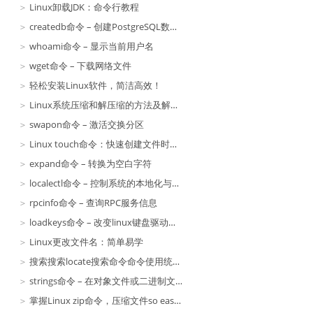
Linux卸载JDK：命令行教程
createdb命令 – 创建PostgreSQL数据库
whoami命令 – 显示当前用户名
wget命令 – 下载网络文件
轻松安装Linux软件，简洁高效！
Linux系统压缩和解压缩的方法及解决办法
swapon命令 – 激活交换分区
Linux touch命令：快速创建文件时间戳的方法
expand命令 – 转换为空白字符
localectl命令 – 控制系统的本地化与键盘布局
rpcinfo命令 – 查询RPC服务信息
loadkeys命令 – 改变linux键盘驱动程序
Linux更改文件名：简单易学
搜索搜索locate搜索命令命令使用统计及删除统计查看
strings命令 – 在对象文件或二进制文件中查找可打印的字符串
掌握Linux zip命令，压缩文件so easy！