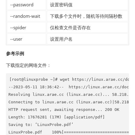
--password
设置密码值
--random-wait
下载多个文件时，随机等待间隔秒数
--spider
仅检查文件是否存在
--user
设置用户名
参考示例
下载指定的网络文件：
[root@linuxprobe ~]# wget https://linux.arae.cc/docs
--2023-05-11 18:36:42--  https://linux.arae.cc/docs/L
Resolving linux.arae.cc (linux.arae.cc)... 58.218.215
Connecting to linux.arae.cc (linux.arae.cc)|58.218.21
HTTP request sent, awaiting response... 200 OK

Length: 17676281 (17M) [application/pdf]

Saving to: ‘LinuxProbe.pdf’

LinuxProbe.pdf    100%[==============================