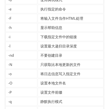
-e
执行指定的命令
-F
将输入文件当作HTML处理
-h
显示帮助信息
-i
下载指定文件中的链接
-l
设置最大递归目录深度
-nd
不要创建目录
-N
只获取比本地更新的文件
-o
将日志信息写入指定文件
-O
设置本地文件名
-P
设置文件前缀
-q
静默执行模式