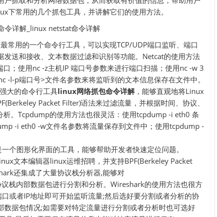
用户抓取和分析网络数据包，从而获取有价值的信息，帮助用户
nux下常用的几个抓包工具，并讲解它们的使用方法。
ux下最常用的一个命令行工具，可以实现TCP/UDP端口监听、端口
发送和接收、文本数据过滤和识别等功能。Netcat的使用方法
口；使用nc -z主机IP 端口号参数来进行端口扫描；使用nc -w 3
nc -l-p端口号>文件名参数来将监听到的文本信息保存在文件中。
个强大的命令行工具
linux网络抓包命令详解
，能够直观地将Linux
erkeley Packet Filter)语法来过滤流量，并根据时间、协议、
cpdump的使用方法也很灵活：使用tcpdump -i eth0 条
 -i eth0 -w文件名参数将流量保存到文件中；使用tcpdump -
，它是一个图形化界面的工具，能够帮助开发者快速定位问题。
inux文本编辑器linux运维招聘，并支持BPF(Berkeley Packet
eshark还集成了大量协议栈分析器,能够对
udp,ipv4/6协议栈内部数据包进行分割和分析。Wireshark的使用方法也很方
听的端口或者IP地址即可开始监听流量;然后选好要分割或者分析的协
部数据包情况;如需要对特定流量进行分割或者分析时也可选好