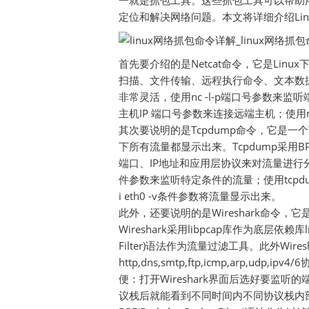
一就是抓包工具。这些抓包工具可以帮助
定位和解决网络问题。本文将详细介绍Li
首先要介绍的是Netcat命令，它是Lin
扫描、文件传输、远程执行命令、文本数据
非常灵活，使用nc -l-p端口号参数来监听端
主机IP 端口号参数来连接远端主机；使用
其次要说明的是Tcpdump命令，它是一
下所有流量都显示出来。Tcpdump采用BPF(B
端口、IP地址和应用层协议来对流量进行分析。T
件参数来监听特定条件的流量；使用tcpdump
i eth0 -v条件参数将流量显示出来。
此外，还要说明的是Wireshark命令
Wireshark采用libpcap库作为底层依赖库l
Filter)语法作为流量过滤工具。此外Wir
http,dns,smtp,ftp,icmp,arp,
便：打开Wireshark界面后选好要监
议栈后就能看到不同时间内不同协议栈内