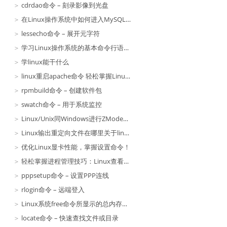
cdrdao命令 – 刻录影像到光盘
在Linux操作系统中如何进入MySQL服务器？
lessecho命令 – 展开元字符
学习Linux操作系统的基本命令行语法，开启你的Linux之旅！
学linux能干什么
linux重启apache命令 轻松掌握Linux重启Apache的正确方法，避免错误常见问题
rpmbuild命令 – 创建软件包
swatch命令 – 用于系统监控
Linux/Unix同Windows进行ZModem文件传输的命令行工具
Linux输出重定向文件在哪里关于linux：将所有输出定向到文件
优化Linux显卡性能，掌握设置命令！
轻松掌握进程管理技巧：Linux查看进程PID的命令！
pppsetup命令 – 设置PPP连线
rlogin命令 – 远端登入
Linux系统free命令所显示的总内存数量要比实际可获得的略微少一点
locate命令 – 快速查找文件或目录