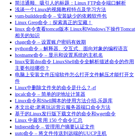
简洁通顺、吸引人的标题：Linux FTP命令端口解析
浅谈一个Linux的视频教程特点及学习方法
yum-builddep命令 – 安装缺少的依赖软件包
Linux Grep命令：探索真正的宝藏！
linux 命令查看tomcat版本 Linux和Windows下操作Tomcat
相关的知识
chage命令 – 设置账户密码有效期
python命令 – 解释器、交互式、面向对象的编程语言
hostname命令 – 显示和设置系统的主机名
linux安装dns命令 LinuxShell命令全解析描述命令的作用
主要包括哪些？
电脑上安装文件压缩软件怎么打开文件解压才能打开文
件
Linux中删除文件夹的命令是什么？-rf
ipcalc命令 – 简单的IP地址计算器
Linux命令和Shell脚本的使用方法介绍-乐题库
本文出处:老蒋玩运营云服务器端口命令方法
基于的Linux发行版下载文件的命令和wget命令
Linux 中最常用 150 个命令汇总
htdigest命令 – 管理用户摘要认证文件
uuto命令 – 将文件传送到远端的UUCP主机