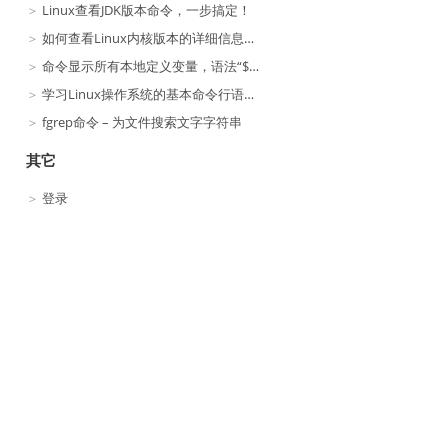
Linux查看JDK版本命令，一步搞定！
如何查看Linux内核版本的详细信息？命令来获取
命令显示所有本地定义变量，语法“$echo”
学习Linux操作系统的基本命令行语法，开启你的Linux之旅！
fgrep命令 – 为文件搜索文字字符串
其它
登录