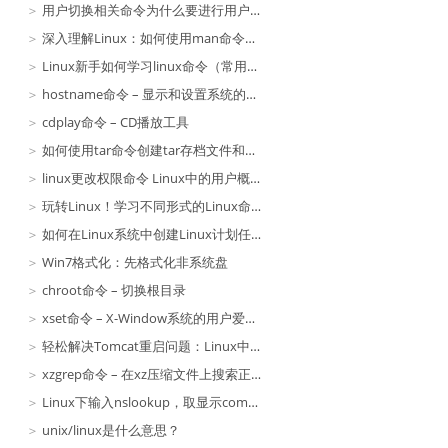
用户切换相关命令为什么要进行用户组切换？|
深入理解Linux：如何使用man命令查询系统命令？
Linux新手如何学习linux命令（常用选项）
hostname命令 – 显示和设置系统的主机名
cdplay命令 – CD播放工具
如何使用tar命令创建tar存档文件和目录打包并压缩
linux更改权限命令 Linux中的用户概念用户与用户组的相关知识汇总
玩转Linux！学习不同形式的Linux命令大全版，享受学习Linux的超级优势！
如何在Linux系统中创建Linux计划任务命令？
Win7格式化：先格式化非系统盘
chroot命令 – 切换根目录
xset命令 – X-Window系统的用户爱好设置
轻松解决Tomcat重启问题：Linux中的Tomcat重启命令
xzgrep命令 – 在xz压缩文件上搜索正则表达式
Linux下输入nslookup，取显示command，直接yuminstallnslookup
unix/linux是什么意思？