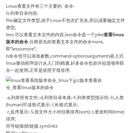
Linux查看文件有三个主要的`命令:
ls:列举目录内容;
file:确定文件类型,由于Linux不包含扩充名,所以须要确定文件
类型;
less:可以查看文本文件的内容,less命令是一个joke
查看linux
版本的命令
,分辨原先的查看文本文件的命令more,
即”lessismore”;
ls命令也可以添加参数,command-optionsarguments嵌入式
linux驱动程序设计从入门到精通,好多命令也容许短选项串联
在一起使用,正常是依照字母排序;
-a,列举所有文件;-d,列举目录本身;-F,列举类型指示符;-h,人类
(human)可读形式显示;-l,长格式显示;
-r,反序显示;-S,按文件大小对结果排序(sort);-t,更改时间(time)
排序;
符号链接(软链接,symlink):