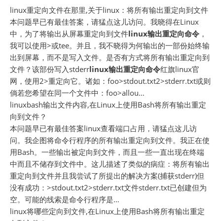
linux重定向文件在那里,关于linux：将所有输出重定向到文件
本问题早已有最佳答案，请猛点这儿访问。我晓得在Linux
中，为了将输出从屏幕重定向到文件
linux输出重定向命令
，
我可以使用>或tee。并且，我不晓得为何输出的一部份始终输
出到屏幕，而不是写入文件。是否有方式将所有输出重定向到
文件？该部份写入stderr
linux输出重定向命令
红旗linux官
网，使用2>重定向它。诸如：foo>stdout.txt2>stderr.txt或则
倘若您希望在同一个文件中：foo>allou…
linuxbash输出文件内容,在Linux上使用Bash将所有输出重定
向到文件？
本问题早已有最佳答案linux查看端口占用，请猛点这儿访
问。我企图将命令行程序的所有输出重定向到文件。我正在使
用Bash。一些输出被定向到文件，而且一些一直出现在终端
中而且不储存到文件中。这儿描述了类似的病症：将所有输出
重定向到文件并且我尝试了所提出的解决方案(捕获stderr)但
没有成功：>stdout.txt2>stderr.txt文件stderr.txt已创建但为
空。可能的线索是命令行程序是…
linux将哪些定向到文件,在Linux上使用Bash将所有输出重定